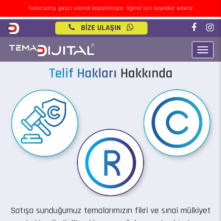
Tema satışı geçici olarak kapatılmıştır. İlginiz için teşekkür ederiz
BİZE ULAŞIN
Toggl
navig
Telif Hakları
Hakkında
Satışa sunduğumuz temalarımızın fikri ve sınai mülkiyet